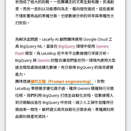
析造成了極大的挑戰。一些團購主的文案生動有趣，充滿創
意，而另一些則以功能導向為主，偏向理性描述。這些差異
不僅影響商品的準確分類，也使數據分析的效率與準確性大
打折扣。
為解決此問題，cacaFly AI 顧問團隊運用 Google Cloud 工
具 BigQuery ML，直接在
BigQuery
環境中使用
Gemini
Flash
模型，為 LeLeBuy 近半年平台數據進行深度分析。
BigQuery 與
Gemini
的整合讓我們能在同一環境內運用大型
語言模型處理結構化數據，充分發揮 BigQuery 的高效運算
能力。
團隊透過
提示工程（Prompt engineering）
，針對
LeLeBuy 業務需求優化提示語，確保 Gemini 精確執行分類
任務。我們利用 BigQuery 打造全自動化流程，從數據導入
到分類輸出皆在 BigQuery 中完成，減少人工操作並確保分
類結果一致性。最終建立高效自動化分類系統，準確識別商
品類別與產地資訊。