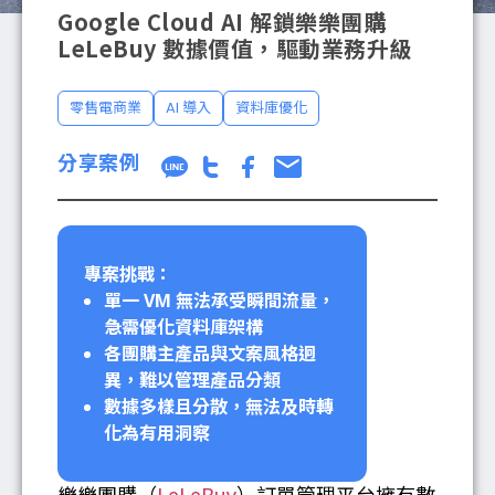
Google Cloud AI 解鎖樂樂團購
LeLeBuy 數據價值，驅動業務升級
成功案例
零售電商業
AI 導入
資料庫優化
分享案例
部落格
專案挑戰：
單一 VM 無法承受瞬間流量，
聯絡我們
急需優化資料庫架構
各團購主產品與文案風格迥
異，難以管理產品分類
數據多樣且分散，無法及時轉
化為有用洞察