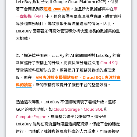
LeLeBuy 起初已使用 Google Cloud Platform (GCP)，但隨
著平台商品列表
超過 2000 萬筆
，並且所有數據都集中在
單
一虛擬機（VM）
中，這台設備需要處理用戶資訊、購買資料
等多種業務項目，導致頻繁出現流量過載的情況。因此，
LeLeBuy 面臨著如何高效管理和分析快速增長的數據集的重
大挑戰。
為了解決這些問題，cacaFly 的 AI 顧問團隊對 LeLeBuy 的資
料庫進行了架構上的升級，將資料庫分離並採用
Cloud SQL
等雲端資料庫解決方案，顯著提升了服務與數據的處理速
度。現在，
VM 專注於支援網站服務，Cloud SQL 專注於資
料的讀寫
，新的架構有效提升了服務平台的整體效能。
透過這次轉型，LeLeBuy 不僅順利實現了雲端升級，還將
GCP 的強大功能，如
Cloud Storage
、
Cloud SQL
和
Compute Engine
，無縫整合進平台運營中。這使得
LeLeBuy 能夠在高流量時段靈活調配資源，保證平台的穩定
運行，也降低了維護與管理資料庫的人力成本，同時顯著提