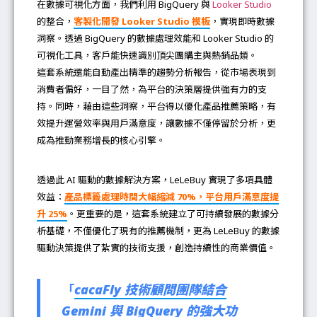
在數據可視化方面，我們利用 BigQuery 與
Looker Studio
的整合，
客製化開發 Looker Studio 模板
，實現即時數據
洞察。透過 BigQuery 的數據處理效能和 Looker Studio 的
可視化工具，客戶能快速識別頂尖團購主與熱銷品類。
這套系統還能自動產出精準的趨勢分析報告，從市場表現到
消費者偏好，一目了然，為平台的決策層提供強有力的支
持。同時，藉由這些洞察，平台得以優化產品推薦策略，有
效提升運營效率與用戶滿意度，讓數據不僅停留於分析，更
成為推動業務增長的核心引擎。
透過此 AI 驅動的數據解決方案，LeLeBuy 實現了多項具體
效益：
產品標籤處理時間大幅縮減 70%，平台用戶滿意度提
升 25%
。更重要的是，這套系統建立了可持續發展的數據分
析基礎，不僅優化了現有的推薦機制，更為 LeLeBuy 的數據
驅動決策提供了紮實的技術支援，創造持續性的商業價值。
「
cacaFly 技術顧問團隊結合
Gemini 與 BigQuery 的強大功