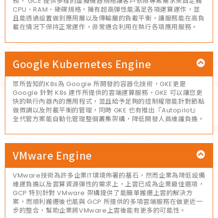
務， GCE 提供多樣的虛擬機器規格讓客戶依照專案需求來自定義
CPU、RAM、硬碟規格，擁有超高彈性能滿足各項運算運作，並
且能透過設置做到應用層以及傳輸層的負載平衡，讓服務能在高負
載在情況下保持正常運作，非常適合利用在執行各項應用服務。
Google Kubernetes Engine
眾所皆知的K8s為 Google 所開發的容器化技術，GKE更是
Google 針對 K8s 運作所提供的雲端運算服務，GKE 可以讓您更
快的執行內器內的應用程式，並且給予足夠的控制權限能針對節點
做微調以及附載平衡的管理，同時 GKE 也有推出『Autopilot』
全代管方案能自動化管理整個叢集架構，降低開發人員維護負擔。
VMware Engine
VMware技術為許多企業IT環境佈署的基石，然而企業為降低設備
維運負擔以及雲算資源彈性的需求上，上雲已成為企業最佳選項，
GCP 特別針對 VMware 架構提供了能簡單搬遷上雲的解決方
案，而順利搬遷後也能與 GCP 所提供的多項雲端服務在做更近一
步的整合，幫助企業將VMware上雲後能有更多的可能性。