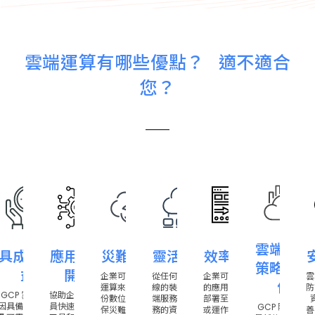
成功案例
雲端運算有哪些優點？ 適不適合
您？
部落格
聯絡我們
雲端服務
虞
具成本效
應用程式
災難復原
靈活彈性
效率極佳
策略跟價
益
開發
安
企業可使用雲端
從任何有網路連
企業可將新開發
雲
值
業
運算來安全的備
線的裝置存取雲
的應用程式快速
防
GCP 雲端服務
協助企業開發人
完
份數位資產，確
端服務，調整服
部署至雲端測試
因具備彈性計費
員快速存取各項
GCP 隨時掌握
雲
保災難發生時仍
務的資源分配，
或運作，而無須
善