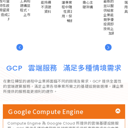
及可靈活部屬的
工具和平台，以
最新的創新功能
採
能持續營運，而
讓專案進行的過
擔心主機環境基
端
特性故不需支付
建構並測試應用
並以服務形式提
兼
不須建立額外的
程中隨時保有彈
礎架構的問題。
用
預留資源效能所
程式，進而縮短
供給客戶，因此
。
資料中心。
性資源可作利
具
造成之多於費
上市時間。
企業能獲得更多
用，保障服務順
用。
競爭優勢，比起
暢進行。
投資即將過時的
技術上雲效益更
加顯著。
GCP 雲端服務 滿足多種情境需求
在數位轉型的過程中
企業將面臨不同的困境及需求，GCP 提供全面性
的雲端運算服務，滿足企業各項專案所需之的基礎設施做選擇，讓企業
所提供的服務能更順利的運作。
Ｇoogle Compute Engine
Compute Engine 為 Google Cloud 所提供的雲端基礎設施服