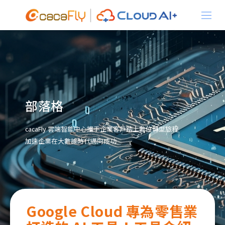
關於我們
產品資訊
部落格
cacaFly 雲端智能中心攜手企業客戶踏上數位轉型旅程
加速企業在大數據時代邁向成功
解決方案
Google Cloud 專為零售業
最新消息